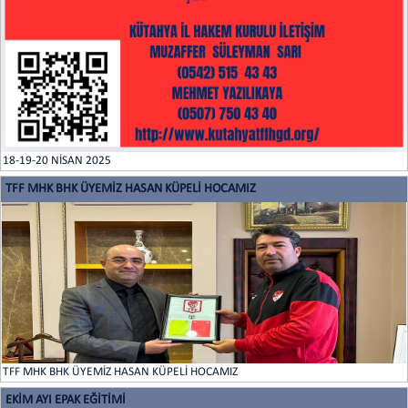
18-19-20 NİSAN 2025
TFF MHK BHK ÜYEMİZ HASAN KÜPELİ HOCAMIZ
TFF MHK BHK ÜYEMİZ HASAN KÜPELİ HOCAMIZ
EKİM AYI EPAK EĞİTİMİ