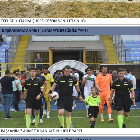
TFFHGD KÜTAHYA ŞUBESİ SEZON SONU ETKİNLİĞİ
BAŞKANIMIZ AHMET İLHAN AYDIN JÜBİLE YAPTI
BAŞKANIMIZ AHMET İLHAN AYDIN JÜBİLE YAPTI