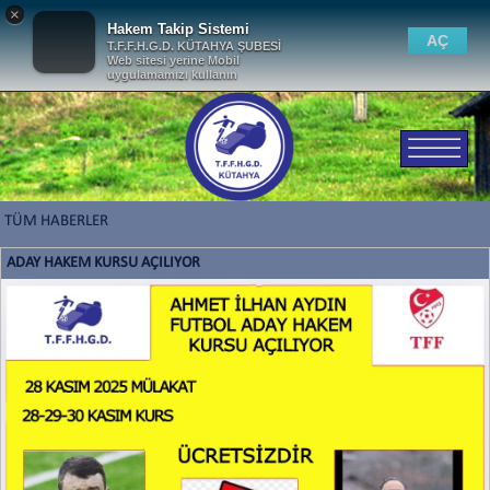
×
Hakem Takip Sistemi
AÇ
T.F.F.H.G.D. KÜTAHYA ŞUBESİ
Web sitesi yerine Mobil
uygulamamızı kullanın
TÜM HABERLER
ADAY HAKEM KURSU AÇILIYOR