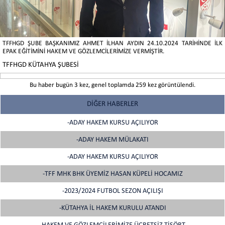
TFFHGD ŞUBE BAŞKANIMIZ AHMET İLHAN AYDIN 24.10.2024 TARİHİNDE İLK
EPAK EĞİTİMİNİ HAKEM VE GÖZLEMCİLERİMİZE VERMİŞTİR.
TFFHGD KÜTAHYA ŞUBESİ
Bu haber bugün 3 kez, genel toplamda 259 kez görüntülendi.
DİĞER HABERLER
-ADAY HAKEM KURSU AÇILIYOR
-ADAY HAKEM MÜLAKATI
-ADAY HAKEM KURSU AÇILIYOR
-TFF MHK BHK ÜYEMİZ HASAN KÜPELİ HOCAMIZ
-2023/2024 FUTBOL SEZON AÇILIŞI
-KÜTAHYA İL HAKEM KURULU ATANDI