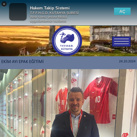
×
Hakem Takip Sistemi
AÇ
T.F.F.H.G.D. KÜTAHYA ŞUBESİ
Web sitesi yerine Mobil
uygulamamızı kullanın
EKİM AYI EPAK EĞİTİMİ
24.10.2024