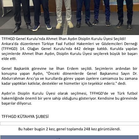
TFFHGD Genel Kurulu'nda Ahmet İlhan Aydın Disiplin Kurulu Üyesi Seçildi!
Ankara'da düzenlenen Türkiye Faal Futbol Hakemleri ve Gözlemcileri Derneği
(TFFHGD) 14. Olağan Genel Kurulu'nda 442 delege katıldı. Kurulda yapılan
seçimlerde Ahmet İlhan Aydın, Disiplin Kurulu Üyesi seçilerek büyük bir başarı
elde etti.
Genel Başkanlık görevine ise İlhan Erdem seçildi. Seçimlerin ardından bir
konuşma yapan Aydın, "Önceki dönemlerde Genel Başkanımız Sayın Dr.
Abdurrahman Arıcı'ya ve kurullarda görev yapan üyelere camiamıza bu zamana
kadar yaptıkları katkılar, destekler ve hizmetler için teşekkür ederiz." dedi.
Aydın'ın Disiplin Kurulu Üyesi olarak seçilmesi, TFFHGD'de ve Türk futbol
hakemliğinde önemli bir yere sahip olduğunu gösteriyor. Kendisine bu görevinde
başarılar diliyoruz.
TFFHGD KÜTAHYA ŞUBESİ
Bu haber bugün 2 kez, genel toplamda 248 kez görüntülendi.