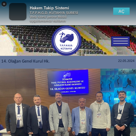
×
Hakem Takip Sistemi
AÇ
T.F.F.H.G.D. KÜTAHYA ŞUBESİ
Web sitesi yerine Mobil
uygulamamızı kullanın
14. Olağan Genel Kurul Hk.
22.05.2024