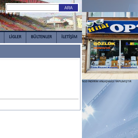
LİGLER
BÜLTENLER
İLETİŞİM
%10 İNDİRİM ANLAŞMASI YAPILMIŞTIR