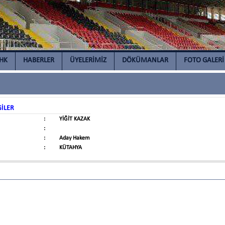
İHK
HABERLER
ÜYELERİMİZ
DÖKÜMANLAR
FOTO GALERİ
GİLER
:
YİĞİT KAZAK
:
:
Aday Hakem
:
KÜTAHYA