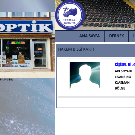
ANA SAYFA
DERNEK
HAKEM BİLGİ KARTI
KİŞİSEL BİL
ADI SOYADI
LİSANS NO
PILMIŞTIR
KLASMAN
BÖLGE