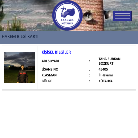
HAKEM BİLGİ KARTI
KİŞİSEL BİLGİLER
TAHA FURKAN
ADI SOYADI
:
BOZKURT
LİSANS NO
:
45405
KLASMAN
:
İl Hakemi
BÖLGE
:
KÜTAHYA